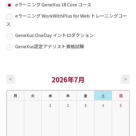
eラーニング GeneXus 18 Core コース
eラーニング WorkWithPlus for Web トレーニングコー
ス
GeneXus OneDay イントロダクション
GeneXus認定アナリスト資格試験
2026年7月
＜
＞
月
火
水
木
金
土
日
1
2
3
4
5