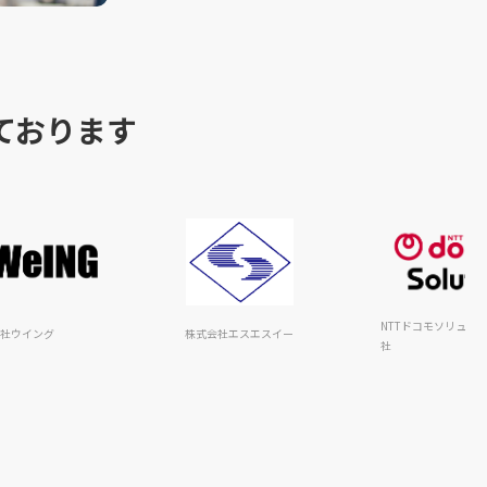
ております
N
株式会社ウイング
株式会社エスエスイー
社