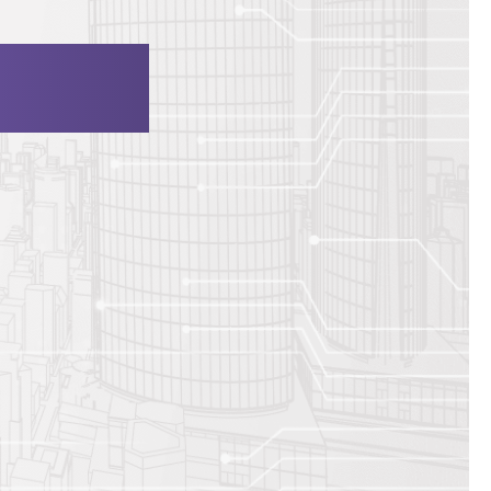
us for Web
”を。