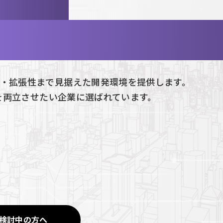
肢に、
新バージョン
WorkWithPl
sという“確かな答え
・拡張性まで見据えた開発環境を提供します。
性を両立させたい企業に選ばれています。
検討中の方へ