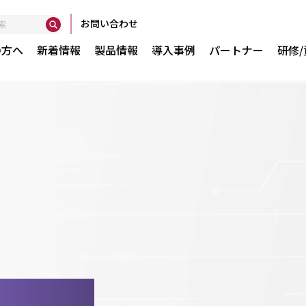
お問い合わせ
の方へ
新着情報
製品情報
導入事例
パートナー
研修
Globant Ent
で実現
GXserver
GXtest v4
WorkWithPl
WorkWithPl