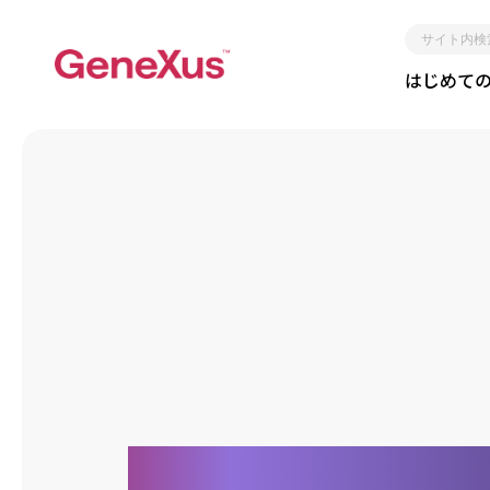
サ
はじめて
イ
ト
内
検
索
レガシー化しない
短期間