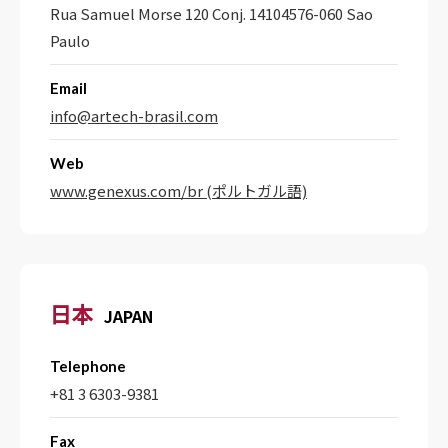
Rua Samuel Morse 120 Conj. 14104576-060 Sao
Paulo
Email
info@artech-brasil.com
Web
www.genexus.com/br (ポルトガル語)
日本
JAPAN
Telephone
+81 3 6303-9381
Fax