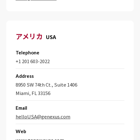
アメリカ
USA
Telephone
+1 201 603-2022
Address
8950 SW 74th Ct., Suite 1406
Miami, FL 33156
Email
helloUSA@genexus.com
Web
www.genexususa.com