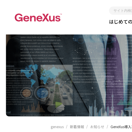
サ
はじめて
イ
ト
内
検
索
レガシー化しない
短期間
genexus
新着情報
お知らせ
GeneXus