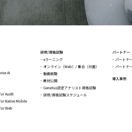
研修/資格試験
パートナー
eラーニング
パートナ
オンライン（Web）/ 集合（対面）
パートナ
rise AI
動画視聴
導入事例
教材公開
GeneXus認定アナリスト資格試験
or Audit
研修/資格試験スケジュール
or Native Mobile
for Web