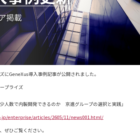
ライズにGeneXus導入事例記事が公開されました。
ンタープライズ
少人数で内製開発できるのか 京進グループの選択と実践」
.jp/enterprise/articles/2605/11/news001.html/
、ぜひご覧ください。