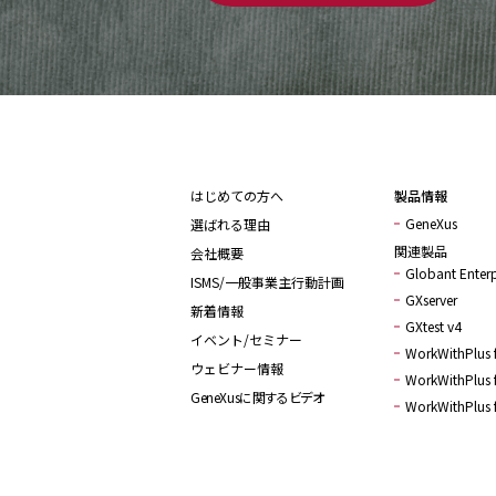
はじめての方へ
製品情報
GeneXus
選ばれる理由
関連製品
会社概要
Globant Enterp
ISMS/一般事業主行動計画
GXserver
新着情報
GXtest v4
イベント/セミナー
WorkWithPlus f
ウェビナー情報
WorkWithPlus f
GeneXusに関するビデオ
WorkWithPlus 