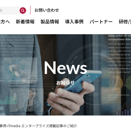
お問い合わせ
の方へ
新着情報
製品情報
導入事例
パートナー
研修
news
Globant Ent
お知らせ
で実現
GXserver
GXtest v4
WorkWithPl
WorkWithPl
導入事例-ITmedia エンタープライズ掲載記事のご紹介