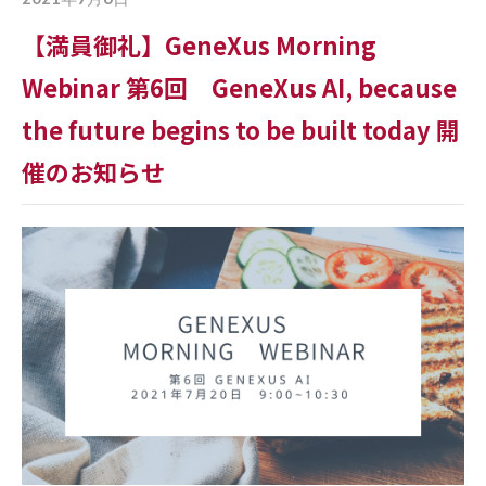
【満員御礼】GeneXus Morning
Webinar 第6回 GeneXus AI, because
the future begins to be built today 開
催のお知らせ