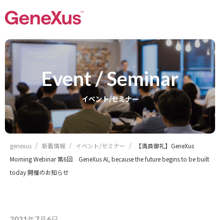
Event / Seminar
イベント/セミナー
genexus
新着情報
イベント/セミナー
【満員御礼】GeneXus
Morning Webinar 第6回 GeneXus AI, because the future begins to be built
today 開催のお知らせ
2021年7月6日