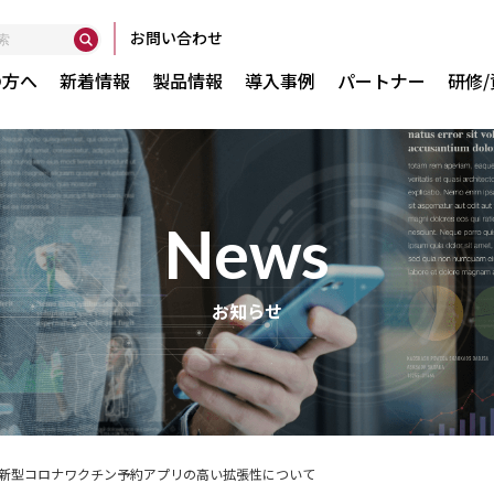
お問い合わせ
の方へ
新着情報
製品情報
導入事例
パートナー
研修
news
Globant Ent
お知らせ
で実現
GXserver
GXtest v4
WorkWithPl
WorkWithPl
新型コロナワクチン予約アプリの高い拡張性について