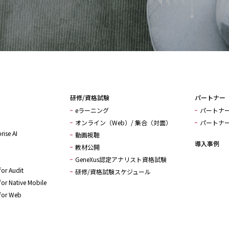
研修/資格試験
パートナー
eラーニング
パートナ
オンライン（Web）/ 集合（対面）
パートナ
rise AI
動画視聴
導入事例
教材公開
GeneXus認定アナリスト資格試験
or Audit
研修/資格試験スケジュール
or Native Mobile
for Web