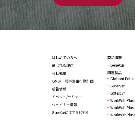
はじめての方へ
製品情報
GeneXus
選ばれる理由
関連製品
会社概要
Globant Enterp
ISMS/一般事業主行動計画
GXserver
新着情報
GXtest v4
イベント/セミナー
WorkWithPlus f
ウェビナー情報
WorkWithPlus f
GeneXusに関するビデオ
WorkWithPlus 