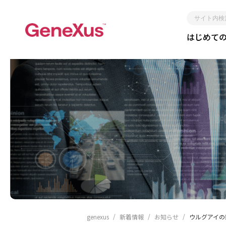
サ
はじめて
イ
ト
内
検
索
レガシー化しない
短期間
genexus
新着情報
お知らせ
ウルグアイの