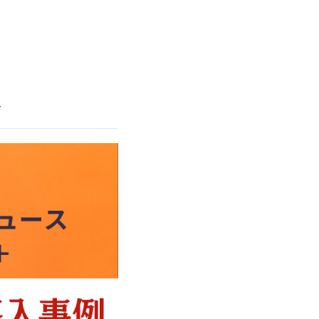
us for Web
介