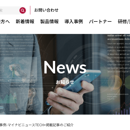
お問い合わせ
の方へ
新着情報
製品情報
導入事例
パートナー
研修
news
Globant Ent
お知らせ
で実現
GXserver
GXtest v4
WorkWithPl
WorkWithPl
導入事例-マイナビニュースTECH+掲載記事のご紹介