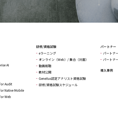
研修/資格試験
パートナー
eラーニング
パートナ
オンライン（Web）/ 集合（対面）
パートナ
rise AI
動画視聴
導入事例
教材公開
GeneXus認定アナリスト資格試験
or Audit
研修/資格試験スケジュール
or Native Mobile
for Web