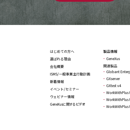
はじめての方へ
製品情報
GeneXus
選ばれる理由
関連製品
会社概要
Globant Enterp
ISMS/一般事業主行動計画
GXserver
新着情報
GXtest v4
イベント/セミナー
WorkWithPlus f
ウェビナー情報
WorkWithPlus f
GeneXusに関するビデオ
WorkWithPlus 