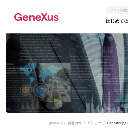
サ
はじめて
イ
ト
内
検
索
レガシー化しない
短期間
genexus
新着情報
お知らせ
GeneXus