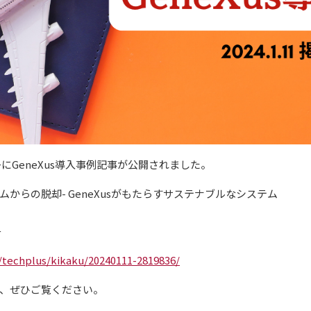
+にGeneXus導入事例記事が公開されました。
からの脱却- GeneXusがもたらすサステナブルなシステム
+
p/techplus/kikaku/20240111-2819836/
、ぜひご覧ください。