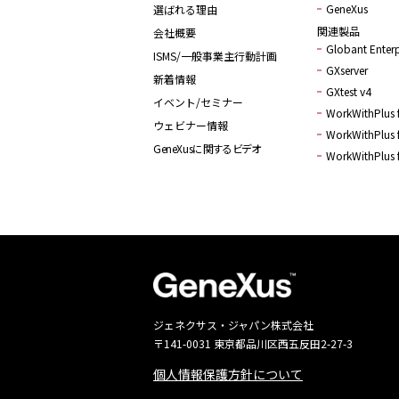
GeneXus
選ばれる理由
関連製品
会社概要
Globant Enterp
ISMS/一般事業主行動計画
GXserver
新着情報
GXtest v4
イベント/セミナー
WorkWithPlus f
ウェビナー情報
WorkWithPlus f
GeneXusに関するビデオ
WorkWithPlus 
ジェネクサス・ジャパン株式会社
〒141-0031 東京都品川区西五反田2-27-3
個人情報保護方針について