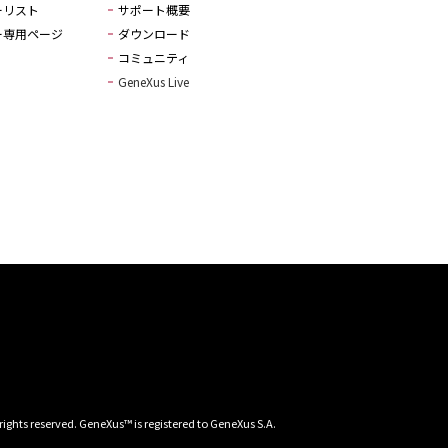
ーリスト
サポート概要
ー専用ページ
ダウンロード
コミュニティ
GeneXus Live
 rights reserved. GeneXus™ is registered to GeneXus S.A.