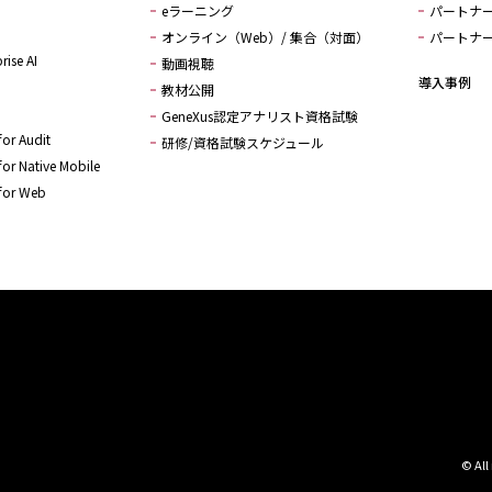
eラーニング
パートナ
オンライン（Web）/ 集合（対面）
パートナ
rise AI
動画視聴
導入事例
教材公開
GeneXus認定アナリスト資格試験
or Audit
研修/資格試験スケジュール
or Native Mobile
for Web
© All