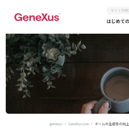
サ
はじめて
イ
ト
内
検
索
レガシー化しない
短期間
genexus
GeneXus Live
チームの生産性の向