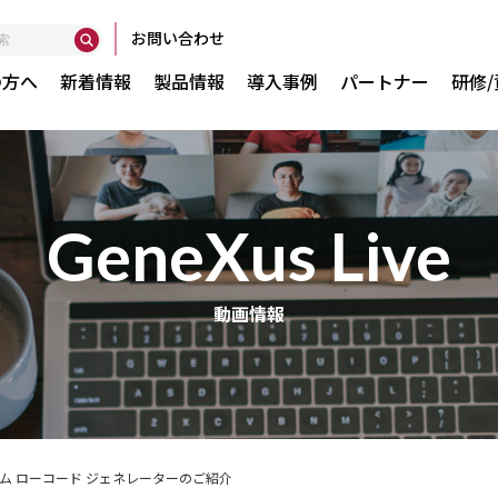
お問い合わせ
の方へ
新着情報
製品情報
導入事例
パートナー
研修
GeneXus Live
Globant Ent
動画情報
で実現
GXserver
GXtest v4
WorkWithPl
WorkWithPl
グラム ローコード ジェネレーターのご紹介