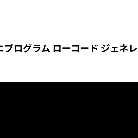
新バージョン
WorkWithPl
 ミニプログラム ローコード ジェネ