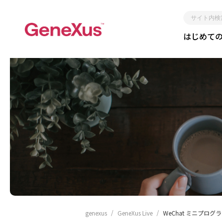
サ
はじめて
イ
ト
内
検
索
レガシー化しない
短期間
genexus
GeneXus Live
WeChat ミニプロ