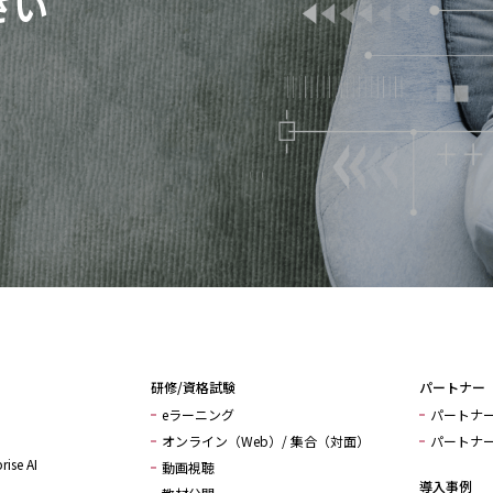
さい
研修/資格試験
パートナー
eラーニング
パートナ
オンライン（Web）/ 集合（対面）
パートナ
rise AI
動画視聴
導入事例