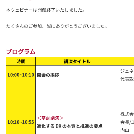
本ウェビナーは開催終了いたしました。
たくさんのご参加、誠にありがとうございました。
プログラム
時間
講演タイトル
ジェネ
10:00~10:10
開会の挨拶
代表取
株式会
＜基調講演＞
10:10~10:55
会長/
進化する DX の本質と推進の要点
内山 