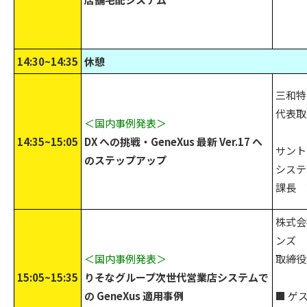
14:30~14:35
休憩
三和特
代表取
＜国内事例発表＞
14:35~15:05
DX への挑戦・GeneXus 最新 Ver.17 へ
サント
のステップアップ
システ
課長 
株式会
ンズ
＜国内事例発表＞
取締役
15:05~15:35
りそなグループ次世代営業店システムで
の GeneXus 適用事例
■ ゲ