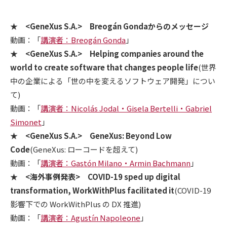
★ <GeneXus S.A.> Breogán Gondaからのメッセージ
動画：「
講演者：Breogán Gonda
」
★ <GeneXus S.A.> Helping companies around the
world to create software that changes people life
(世界
中の企業による「世の中を変えるソフトウェア開発」につい
て)
動画：「
講演者：Nicolás Jodal・Gisela Bertelli・Gabriel
Simonet
」
★ <GeneXus S.A.> GeneXus: Beyond Low
Code
(GeneXus: ローコードを超えて)
動画：「
講演者：Gastón Milano・Armin Bachmann
」
★ <海外事例発表> COVID-19 sped up digital
transformation, WorkWithPlus facilitated it
(COVID-19
影響下での WorkWithPlus の DX 推進)
動画：「
講演者：Agustín Napoleone
」