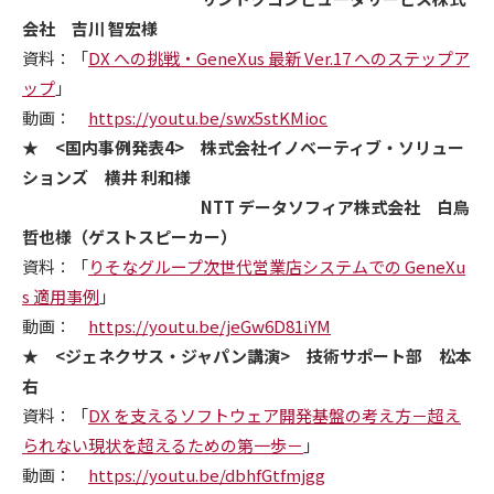
会社 吉川 智宏様
資料：「
DX への挑戦・GeneXus 最新 Ver.17 へのステップア
ップ
」
動画：
https://youtu.be/swx5stKMioc
★ <国内事例発表4> 株式会社イノベーティブ・ソリュー
ションズ 横井 利和様
NTT データソフィア株式会社 白鳥
哲也様（ゲストスピーカー）
資料：「
りそなグループ次世代営業店システムでの GeneXu
s 適用事例
」
動画：
https://youtu.be/jeGw6D81iYM
★ <ジェネクサス・ジャパン講演> 技術サポート部 松本
右
資料：「
DX を支えるソフトウェア開発基盤の考え方－超え
られない現状を超えるための第一歩－
」
動画：
https://youtu.be/dbhfGtfmjgg