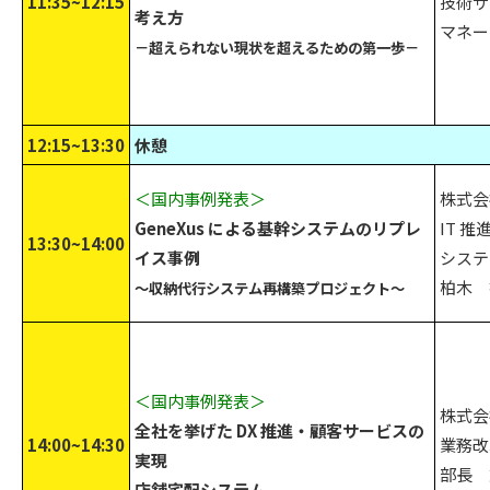
11:35~12:15
技術サ
考え方
マネー
－超えられない現状を超えるための第一歩－
12:15~13:30
休憩
＜国内事例発表＞
株式会
GeneXus による基幹システムのリプレ
IT 
13:30~14:00
イス事例
システ
柏木 
～収納代行システム再構築プロジェクト～
＜国内事例発表＞
株式会
全社を挙げた DX 推進・顧客サービスの
14:00~14:30
業務改
実現
部長 
店舗宅配システム