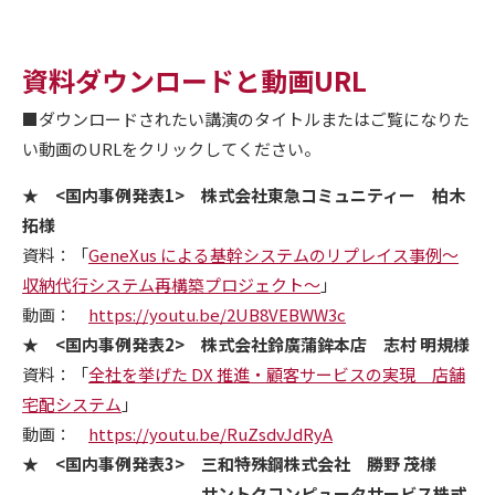
資料ダウンロードと動画URL
■ダウンロードされたい講演のタイトルまたはご覧になりた
い動画のURLをクリックしてください。
★ <国内事例発表1> 株式会社東急コミュニティー 柏木
拓様
資料：「
GeneXus による基幹システムのリプレイス事例～
収納代行システム再構築プロジェクト～
」
動画：
https://youtu.be/2UB8VEBWW3c
★ <国内事例発表2> 株式会社鈴廣蒲鉾本店 志村 明規様
資料：「
全社を挙げた DX 推進・顧客サービスの実現 店舗
宅配システム
」
動画：
https://youtu.be/RuZsdvJdRyA
★ <国内事例発表3> 三和特殊鋼株式会社 勝野 茂様
サントクコンピュータサービス株式